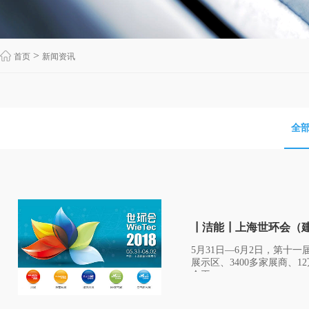
>
首页
新闻资讯
全
┃洁能┃上海世环会（
5月31日—6月2日，第十
展示区、3400多家展商
会平...