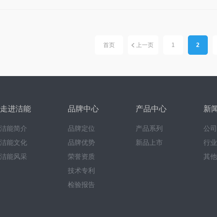
首页
上一页
1
2
走进洁能
品牌中心
产品中心
新
洁能简介
品牌定位
产品系列
公司
洁能文化
品牌优势
新品上市
行业
洁能风采
荣誉资质
其他
技术专利
检验报告