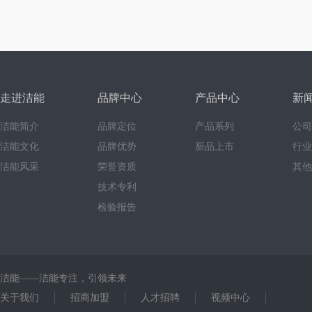
走进洁能
品牌中心
产品中心
新
洁能简介
品牌定位
产品系列
公司
洁能文化
品牌优势
新品上市
行业
洁能风采
荣誉资质
其他
技术专利
检验报告
洁能——洁能专注，引领未来
关于我们
招商加盟
人才招聘
视频中心