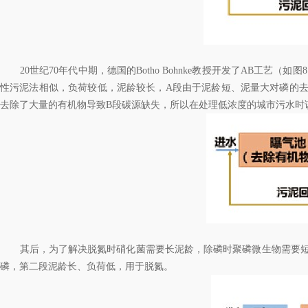
20世纪70年代中期，德国的Botho Bohnke教授开发了AB工
性污泥法相似，负荷较低，泥龄较长，A段由于泥龄短、泥量大对磷的去
去除了大量的有机物导致B段碳源缺失，所以在处理低浓度的城市污水时
其后，为了解决脱氮时硝化菌需要长泥龄，除磷时聚磷微生物需要短泥龄
磷，第二段泥龄长、负荷低，用于脱氮。