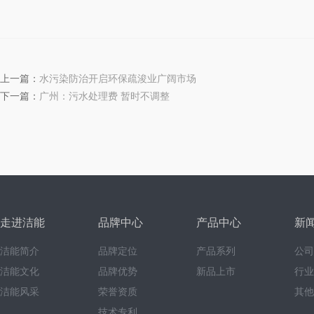
上一篇：
水污染防治开启环保疏浚业广阔市场
下一篇：
广州：污水处理费 暂时不调整
走进洁能
品牌中心
产品中心
新
洁能简介
品牌定位
产品系列
公司
洁能文化
品牌优势
新品上市
行业
洁能风采
荣誉资质
其他
技术专利