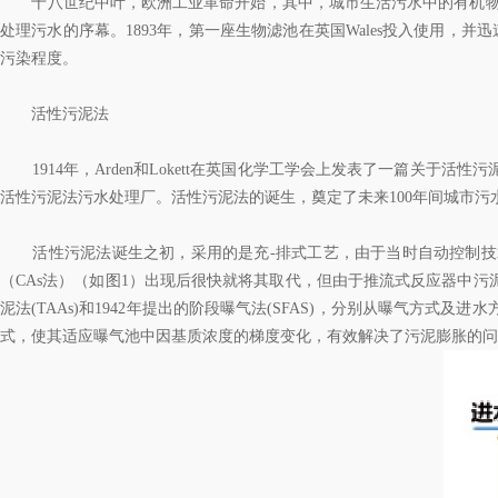
十八世纪中叶，欧洲工业革命开始，其中，城市生活污水中的有机物成为
处理污水的序幕。1893年，第一座生物滤池在英国Wales投入使用，
污染程度。
活性污泥法
1914年，Arden和Lokett在英国化学工学会上发表了一篇关
活性污泥法污水处理厂。活性污泥法的诞生，奠定了未来100年间城市污
活性污泥法诞生之初，采用的是充-排式工艺，由于当时自动控制技
（CAs法）（如图1）出现后很快就将其取代，但由于推流式反应器中污
泥法(TAAs)和1942年提出的阶段曝气法(SFAS)，分别从曝气方
式，使其适应曝气池中因基质浓度的梯度变化，有效解决了污泥膨胀的问