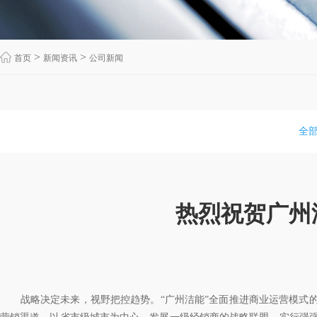
>
>
首页
新闻资讯
公司新闻
全
热烈祝贺广州
战略决定未来，视野把控趋势。“广州洁能”全面推进商业运营模式的