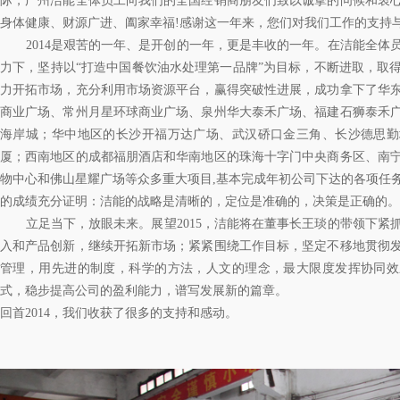
际，广州洁能全体员工向我们的全国经销商朋友们致以诚挚的问候和衷
身体健康、财源广进、阖家幸福!感谢这一年来，您们对我们工作的支持
2014是艰苦的一年、是开创的一年，更是丰收的一年。在洁能全体
力下，坚持以“打造中国餐饮油水处理第一品牌”为目标，不断进取，取
力开拓市场，充分利用市场资源平台，赢得突破性进展，成功拿下了华
商业广场、常州月星环球商业广场、泉州华大泰禾广场、福建石狮泰禾
海岸城；华中地区的长沙开福万达广场、武汉硚口金三角、长沙德思勤
厦；西南地区的成都福朋酒店和华南地区的珠海十字门中央商务区、南
物中心和佛山星耀广场等众多重大项目,基本完成年初公司下达的各项任
的成绩充分证明：洁能的战略是清晰的，定位是准确的，决策是正确的。
立足当下，放眼未来。展望2015，洁能将在董事长王琰的带领下紧
入和产品创新，继续开拓新市场；紧紧围绕工作目标，坚定不移地贯彻
管理，用先进的制度，科学的方法，人文的理念，最大限度发挥协同效
式，稳步提高公司的盈利能力，谱写发展新的篇章。
回首2014，我们收获了很多的支持和感动。